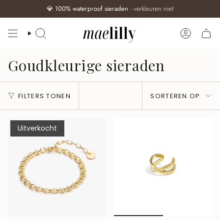
💎
100% waterproof sieraden
- verkleuren niet
ZOEKEN
ACCOUN
Goudkleurige sieraden
Sorteren
FILTERS TONEN
SORTEREN OP
op
Uitverkocht