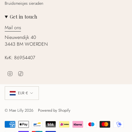
Bruidsmeisjes sieraden
Get in touch
Mail ons
Nieuwendijk 40
3443 BM WOERDEN
KvK: 86954407
I
T
n
i
s
k
Valuta
t
T
EUR €
a
o
g
k
r
© Mae Lilly 2026
Powered by Shopify
a
m