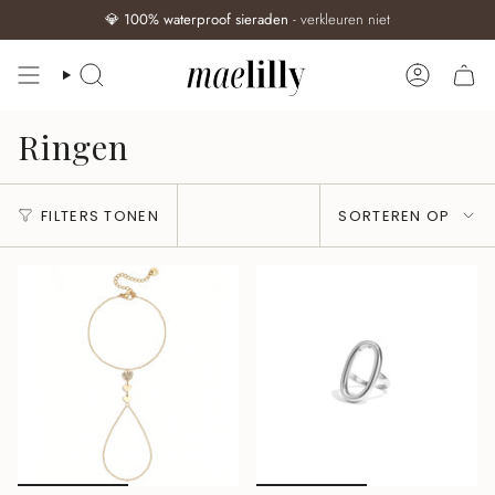
💎
100% waterproof sieraden
- verkleuren niet
ZOEKEN
ACCOUN
Ringen
Sorteren
FILTERS TONEN
SORTEREN OP
op