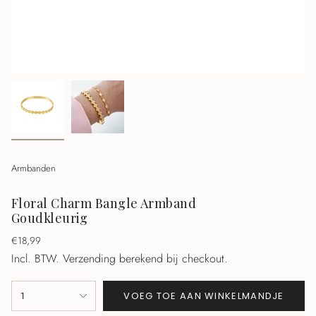
Armbanden
Floral Charm Bangle Armband
Goudkleurig
Normale
€18,99
prijs
Incl. BTW.
Verzending berekend bij checkout.
{"in_cart_html"=>"
1
VOEG TOE AAN WINKELMANDJE
<span