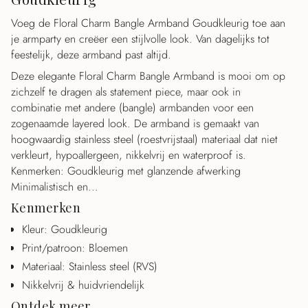
{{
Voeg de Floral Charm Bangle Armband Goudkleurig toe aan
quantity
je armparty en creëer een stijlvolle look. Van dagelijks tot
}}",
feestelijk, deze armband past altijd.
"maximum_of"=>"Maximaal
{{
Deze elegante Floral Charm Bangle Armband is mooi om op
quantity
zichzelf te dragen als statement piece, maar ook in
}}"}
combinatie met andere (bangle) armbanden voor een
zogenaamde layered look. De armband is gemaakt van
hoogwaardig stainless steel (roestvrijstaal) materiaal dat niet
verkleurt, hypoallergeen, nikkelvrij en waterproof is.
Kenmerken: Goudkleurig met glanzende afwerking
Minimalistisch en...
Kenmerken
Kleur: Goudkleurig
Print/patroon: Bloemen
Materiaal: Stainless steel (RVS)
Nikkelvrij & huidvriendelijk
Ontdek meer