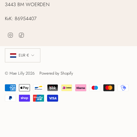
3443 BM WOERDEN
KvK: 86954407
I
T
n
i
s
k
Valuta
t
T
EUR €
a
o
g
k
r
© Mae Lilly 2026
Powered by Shopify
a
m