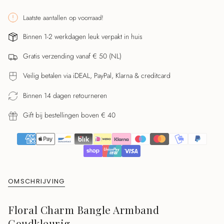
class=\"quantity-
cart\">
Laatste aantallen op voorraad!
{{
Binnen 1-2 werkdagen leuk verpakt in huis
quantity
}}
Gratis verzending vanaf € 50 (NL)
</span>
in
Veilig betalen via iDEAL, PayPal, Klarna & creditcard
winkelwagen",
"decrease"=>"Aantal
Binnen 14 dagen retourneren
verlagen
Gift bij bestellingen boven € 40
voor
{{
product
}}",
"multiples_of"=>"Stappen
van
OMSCHRIJVING
{{
quantity
Floral Charm Bangle Armband
}}",
Goudkleurig
"minimum_of"=>"Minimaal