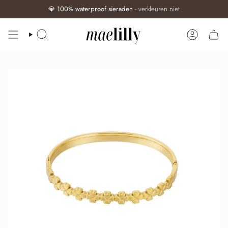
💎
100% waterproof sieraden
- verkleuren niet
ZOEKEN
ACCOUN