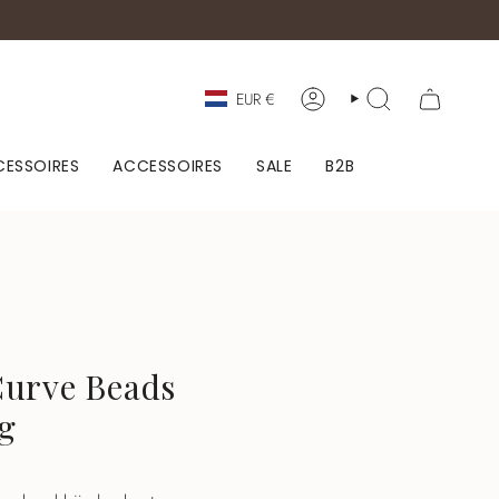
Valuta
EUR €
ACCOUNT
ZOEKEN
ESSOIRES
ACCESSOIRES
SALE
B2B
urve Beads
g