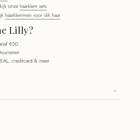
kijk onze
haarklem sets
ijk
haarklemmen voor dik haar
 Lilly?
vanaf €50
tourneren
iDEAL, creditcard & meer