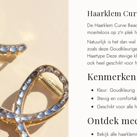
{{
quantity
Haarklem Cur
}}",
"minimum_of"=>"Minim
De Haarklem Curve Beads
{{
moeiteloos op z'n plek h
quantity
Natuurlijk is het dan we
}}",
zoals deze Goudkleurige 
"maximum_of"=>"Maxim
Haartype Deze stevige kl
{{
ook heel geschikt voor he
quantity
}}"}
Kenmerken
Kleur: Goudkleurig
Stevig en comforta
Geschikt voor alle 
Ontdek me
Bekijk alle
haarkle