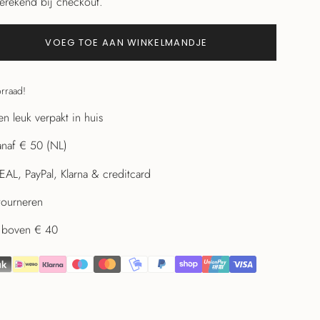
erekend bij checkout.
VOEG TOE AAN WINKELMANDJE
orraad!
n leuk verpakt in huis
anaf € 50 (NL)
DEAL, PayPal, Klarna & creditcard
tourneren
en boven € 40
en