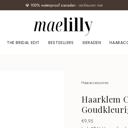
💎
100% waterproof sieraden
- verkleuren niet
THE BRIDAL EDIT
BESTSELLERS
SIERADEN
HAARACC
Haaraccessoires
Haarklem C
Goudkleuri
Normale
€9,95
prijs