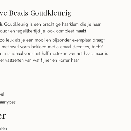
ve Beads Goudkleurig
aal
 Goudkleurig is een prachtige haarklem die je haar
oudt en tegelijkertijd je look compleet maakt.
l zo leuk als je een mooi en bijzonder exemplaar draagt
met swirl vorm bekleed met allemaal steentjes, toch?
aal
em is ideaal voor het half opsteken van het haar, maar is
t vastzetten van wat fijner en korter haar
bel
haartypes
er
mmen