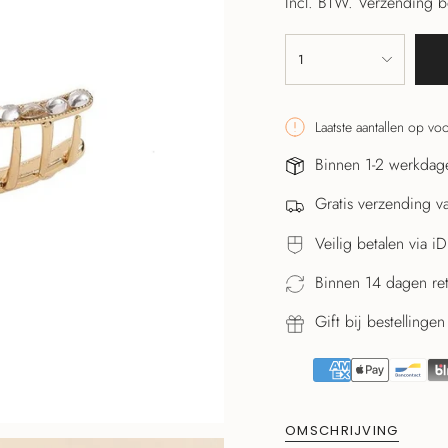
Incl. BTW.
Verzending b
{"in_cart_html"=>"
1
<span
class=\"quantity-
cart\">
Laatste aantallen op vo
{{
quantity
Binnen 1-2 werkdage
}}
Gratis verzending v
</span>
in
Veilig betalen via i
winkelwagen",
"decrease"=>"Aantal
Binnen 14 dagen re
verlagen
voor
Gift bij bestelling
{{
product
}}",
"multiples_of"=>"Stapp
OMSCHRIJVING
van