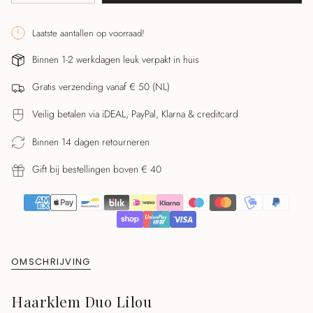
class=\"quantity-
cart\">
Laatste aantallen op voorraad!
{{
Binnen 1-2 werkdagen leuk verpakt in huis
quantity
}}
Gratis verzending vanaf € 50 (NL)
</span>
in
Veilig betalen via iDEAL, PayPal, Klarna & creditcard
winkelwagen",
"decrease"=>"Aantal
Binnen 14 dagen retourneren
verlagen
Gift bij bestellingen boven € 40
voor
{{
product
}}",
"multiples_of"=>"Stappen
van
OMSCHRIJVING
{{
quantity
Haarklem Duo Lilou
}}",