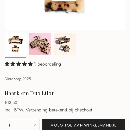
1 beoordeling
Dierendag 2025
Haarklem Duo Lilou
Normale
€13,50
prijs
Incl. BTW.
Verzending berekend bij checkout.
{"in_cart_html"=>"
1
VOEG TOE AAN WINKELMANDJE
<span