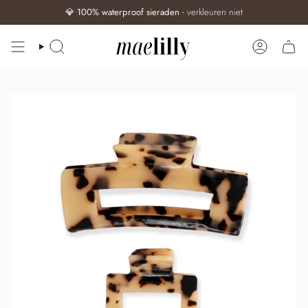
💎
100% waterproof sieraden
- verkleuren niet
ZOEKEN
ACCOUN