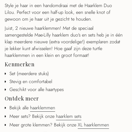
"minimum_of"=>"Minimaal
Style je haar in een handomdraai met de Haarklem Duo
{{
Lilou. Perfect voor een half-up look, een snelle knot of
quantity
gewoon om je haar uit je gezicht te houden.
}}",
Juist, 2 nieuwe haarklemmen! Met de speciaal
"maximum_of"=>"Maximaal
samengestelde Mae-Lilly haarklem duo's en sets heb je in één
{{
klap meerdere nieuwe (extra voordelige!) exemplaren zodat
quantity
je lekker kunt afwisselen! Hoe gaaf zijn deze turtle
}}"}
haarklemmen in een klein en groot formaat!
Kenmerken
Set (meerdere stuks)
Stevig en comfortabel
Geschikt voor alle haartypes
Ontdek meer
Bekijk alle
haarklemmen
Meer sets? Bekijk onze
haarklem sets
Meer grote klemmen? Bekijk onze
XL haarklemmen