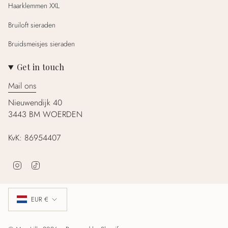
Haarklemmen XXL
Bruiloft sieraden
Bruidsmeisjes sieraden
Get in touch
Mail ons
Nieuwendijk 40
3443 BM WOERDEN
KvK: 86954407
I
T
n
i
s
k
Valuta
t
T
EUR €
a
o
g
k
r