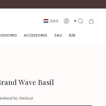
Valuta
EUR €
ACCOUNT
ZOEKEN
ESSOIRES
ACCESSOIRES
SALE
B2B
rand Wave Basil
erekend bij checkout.