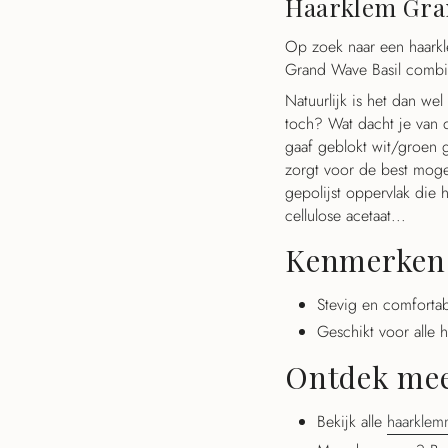
Haarklem Gra
}}",
"minimum_of"=>"Minim
Op zoek naar een haarkle
{{
Grand Wave Basil combinee
quantity
Natuurlijk is het dan we
}}",
toch? Wat dacht je van 
"maximum_of"=>"Maxim
gaaf geblokt wit/groen g
{{
zorgt voor de best moge
quantity
gepolijst oppervlak die 
}}"}
cellulose acetaat...
Kenmerken
Stevig en comforta
Geschikt voor alle 
Ontdek me
Bekijk alle
haarkle