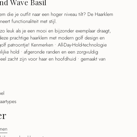
nd Wave Basil
aal
m die je outfit naar een hoger niveau tilt? De Haarklem
rt functionaliteit met stijl.
l zo leuk als je een mooi en bijzonder exemplaar draagt,
deze prachtige haarklem met modern golf design en
aal
olf patroontje! Kenmerken • All-Day-Hold-technologie
lijke hold • afgeronde randen en een zorgvuldig
heel zacht zijn voor haar en hoofdhuid • gemaakt van
bel
haartypes
er
mmen