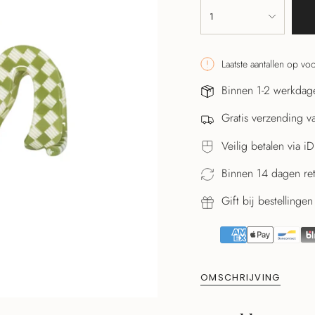
{"in_cart_html"=>"
1
<span
class=\"quantity-
cart\">
Laatste aantallen op vo
{{
quantity
Binnen 1-2 werkdage
}}
Gratis verzending v
</span>
in
Veilig betalen via i
winkelwagen",
"decrease"=>"Aantal
Binnen 14 dagen re
verlagen
voor
Gift bij bestelling
{{
product
}}",
"multiples_of"=>"Stapp
OMSCHRIJVING
van
{{
quantity