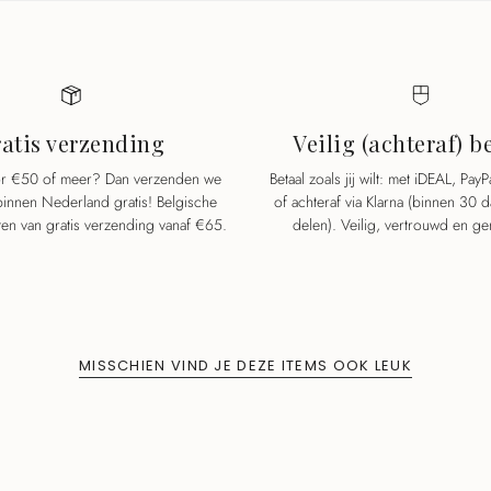
atis verzending
Veilig (achteraf) b
oor €50 of meer? Dan verzenden we
Betaal zoals jij wilt: met iDEAL, PayP
 binnen Nederland gratis! Belgische
of achteraf via Klarna (binnen 30 
ten van gratis verzending vanaf €65.
delen). Veilig, vertrouwd en ge
MISSCHIEN VIND JE DEZE ITEMS OOK LEUK