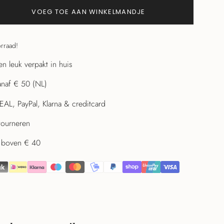
VOEG TOE AAN WINKELMANDJE
orraad!
n leuk verpakt in huis
anaf € 50 (NL)
DEAL, PayPal, Klarna & creditcard
tourneren
en boven € 40
en