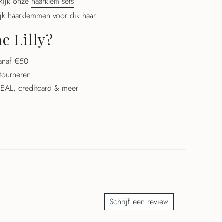
kijk onze
haarklem sets
ijk
haarklemmen voor dik haar
 Lilly?
vanaf €50
tourneren
iDEAL, creditcard & meer
Schrijf een review