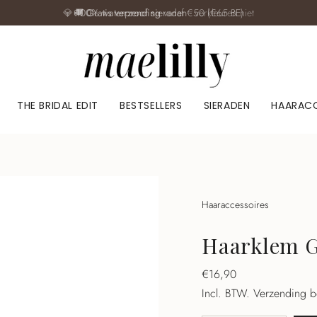
💎
100% waterproof sieraden
- verkleuren niet
THE BRIDAL EDIT
BESTSELLERS
SIERADEN
HAARACC
Haaraccessoires
Haarklem G
Normale
€16,90
prijs
Incl. BTW.
Verzending b