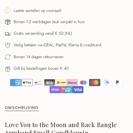
class=\"quantity-
cart\">
Laatste aantallen op voorraad!
{{
Binnen 1-2 werkdagen leuk verpakt in huis
quantity
}}
Gratis verzending vanaf € 50 (NL)
</span>
in
Veilig betalen via iDEAL, PayPal, Klarna & creditcard
winkelwagen",
"decrease"=>"Aantal
Binnen 14 dagen retourneren
verlagen
Gift bij bestellingen boven € 40
voor
{{
product
}}",
"multiples_of"=>"Stappen
van
OMSCHRIJVING
{{
quantity
Love You to the Moon and Back Bangle
}}",
Armband Small Goudkleurig
"minimum_of"=>"Minimaal