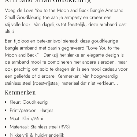
{{
Voeg de Love You to the Moon and Back Bangle Armband
quantity
Small Goudkleurig toe aan je armparty en creëer een
}}",
stijlvolle look. Van dagelijks tot feestelijk, deze armband past
"maximum_of"=>"Maximaal
altijd.
{{
quantity
Een tijdloos en betekenisvol sieraad: deze goudkleurige
}}"}
bangle armband met daarin gegraveerd “Love You to the
Moon and Back” . Dankzij het slanke en elegante design is
de armband mooi te combineren met andere sieraden, maar
ook prachtig om solo te dragen én is een mooi cadeau voor
een geliefde of dierbare! Kenmerken: Van hoogwaardig
stainless steel (roestvrijstaal) materiaal dat niet verkleurt...
Kenmerken
Kleur: Goudkleurig
Print/patroon: Hartjes
Maat: Klein/Mini
Materiaal: Stainless steel (RVS)
Nikkelvrij & huidvriendelijk