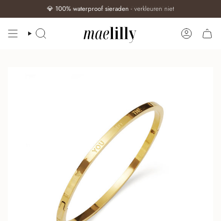
💎
100% waterproof sieraden
- verkleuren niet
ZOEKEN
ACCOUN