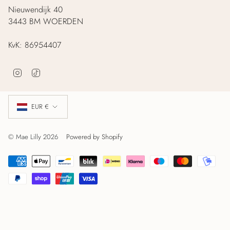
Nieuwendijk 40
3443 BM WOERDEN
KvK: 86954407
I
T
n
i
s
k
Valuta
t
T
EUR €
a
o
g
k
r
© Mae Lilly 2026
Powered by Shopify
a
m