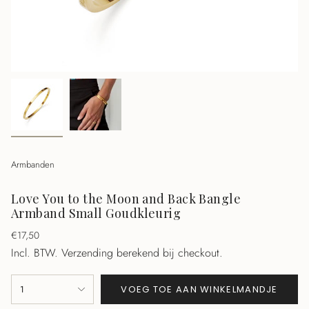
Armbanden
Love You to the Moon and Back Bangle
Armband Small Goudkleurig
Normale
€17,50
prijs
Incl. BTW.
Verzending berekend bij checkout.
{"in_cart_html"=>"
1
VOEG TOE AAN WINKELMANDJE
<span